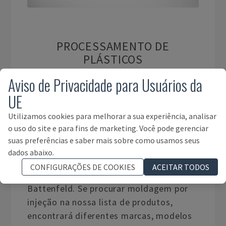
PROCESSAMENTO DE
PLÁSTICOS
Aviso de Privacidade para Usuários da
Máquinas de Processamento de
UE
Plásticos usadas é uma das nossas
Utilizamos cookies para melhorar a sua experiência, analisar
principais categorias. Compramos e
o uso do site e para fins de marketing. Você pode gerenciar
vendemos máquinas de processamento
suas preferências e saber mais sobre como usamos seus
de plásticos usadas ​​de uma grande
dados abaixo.
variedade de OEMs como a
CONFIGURAÇÕES DE COOKIES
ACEITAR TODOS
KraussMaffei, ENGEL, Arburg ou a
Battenfeld. Se procurar moldagem por
injeção na nossa lista de produtos,
encontrará diferentes marcas, modelos