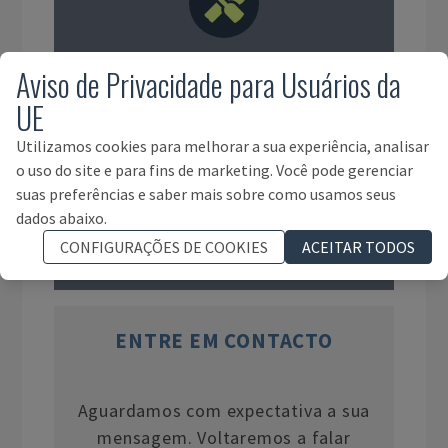
Aviso de Privacidade para Usuários da
Ferramentas e Equipamentos
UE
Utilizamos cookies para melhorar a sua experiência, analisar
o uso do site e para fins de marketing. Você pode gerenciar
suas preferências e saber mais sobre como usamos seus
dados abaixo.
CONFIGURAÇÕES DE COOKIES
ACEITAR TODOS
Ativos Fixos Móveis
ENTRE EM CONTACTO
Aguardamos com expectativa a sua
mensagem. Voltaremos a falar