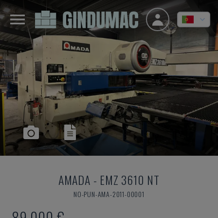
AMADA
-
EMZ 3610 NT
NO-PUN-AMA-2011-00001
89.000 €