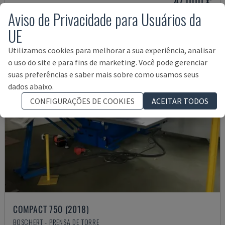
47.000 €
Aviso de Privacidade para Usuários da
UE
Utilizamos cookies para melhorar a sua experiência, analisar
o uso do site e para fins de marketing. Você pode gerenciar
suas preferências e saber mais sobre como usamos seus
dados abaixo.
CONFIGURAÇÕES DE COOKIES
ACEITAR TODOS
COMPACT 750 (2018)
BOSCHERT - PRENSA DE TORRE