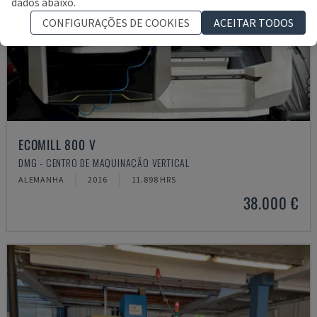
dados abaixo.
CONFIGURAÇÕES DE COOKIES
ACEITAR TODOS
ECOMILL 800 V
DMG - CENTRO DE MAQUINAÇÃO VERTICAL
ALEMANHA
2016
11.898 HRS
38.000 €