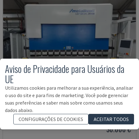
Aviso de Privacidade para Usuários da
UE
Utilizamos cookies para melhorar a sua experiência, analisar
o uso do site e para fins de marketing. Você pode gerenciar
suas preferências e saber mais sobre como usamos seus
GBP BASIC 26100
dados abaixo.
METALLKRAFT - MÁQUINA CURVADORA DE ROLOS
CONFIGURAÇÕES DE COOKIES
ACEITAR TODOS
HUNGRIA
2020
30.000 €