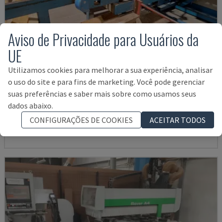
Aviso de Privacidade para Usuários da
UE
Utilizamos cookies para melhorar a sua experiência, analisar
o uso do site e para fins de marketing. Você pode gerenciar
K2-A
suas preferências e saber mais sobre como usamos seus
HUNDEGGER - CENTRO DE MAQUINAÇÃO CNC PARA MADEIRA
dados abaixo.
ALEMANHA
2000
CONFIGURAÇÕES DE COOKIES
ACEITAR TODOS
52.000 €