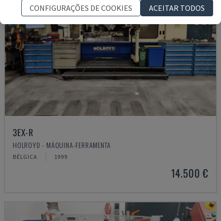
CONFIGURAÇÕES DE COOKIES
ACEITAR TODOS
3EX-R
HOLROYD - MÁQUINA-FERRAMENTA
BÉLGICA
1999
14.500 €