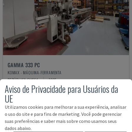
GAMMA 333 PC
KOMAX - MÁQUINA-FERRAMENTA
REPÚBLICA CHECA
2005
Aviso de Privacidade para Usuários da
15.000 €
UE
Utilizamos cookies para melhorar a sua experiência, analisar
o uso do site e para fins de marketing. Você pode gerenciar
suas preferências e saber mais sobre como usamos seus
dados abaixo.