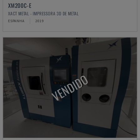
XM200C-E
XACT METAL - IMPRESSORA 3D DE METAL
ESPANHA
2019
VENDIDO