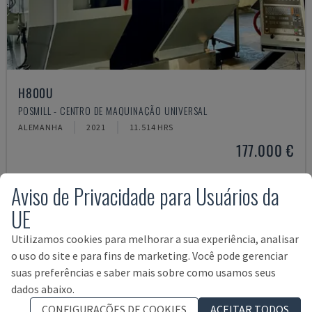
H800U
POSMILL - CENTRO DE MAQUINAÇÃO UNIVERSAL
ALEMANHA
2021
11.514 HRS
177.000 €
Aviso de Privacidade para Usuários da
UE
Utilizamos cookies para melhorar a sua experiência, analisar
o uso do site e para fins de marketing. Você pode gerenciar
suas preferências e saber mais sobre como usamos seus
dados abaixo.
CONFIGURAÇÕES DE COOKIES
ACEITAR TODOS