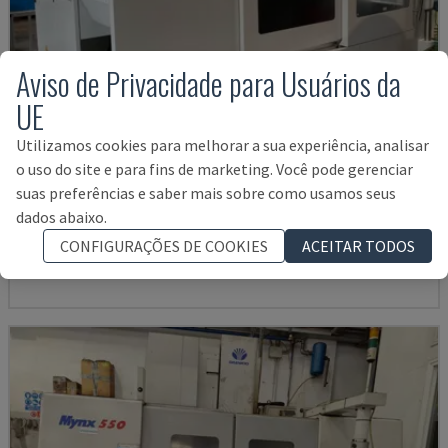
Aviso de Privacidade para Usuários da
UE
Utilizamos cookies para melhorar a sua experiência, analisar
o uso do site e para fins de marketing. Você pode gerenciar
U5-1530
suas preferências e saber mais sobre como usamos seus
SPINNER - CENTRO DE MAQUINAÇÃO VERTICAL
dados abaixo.
ALEMANHA
2021
6.000 HRS
CONFIGURAÇÕES DE COOKIES
ACEITAR TODOS
145.000 €