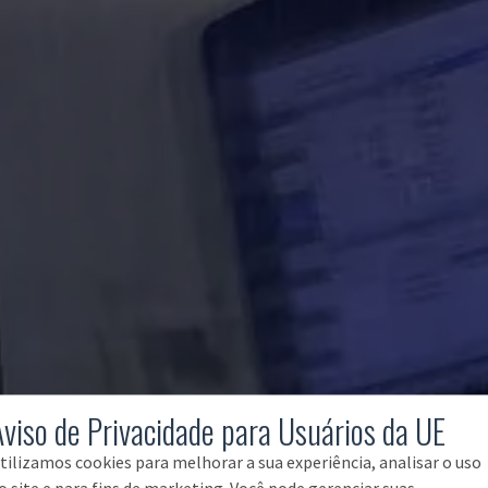
Aviso de Privacidade para Usuários da UE
tilizamos cookies para melhorar a sua experiência, analisar o uso
o site e para fins de marketing. Você pode gerenciar suas