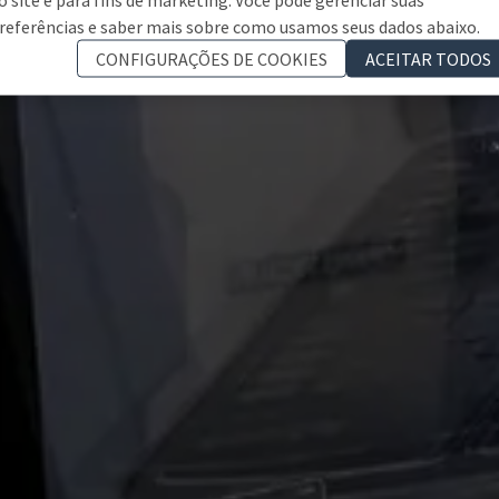
referências e saber mais sobre como usamos seus dados abaixo.
CONFIGURAÇÕES DE COOKIES
ACEITAR TODOS