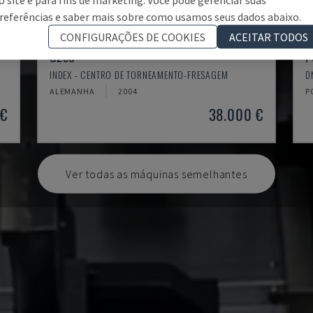
referências e saber mais sobre como usamos seus dados abaixo.
CONFIGURAÇÕES DE COOKIES
ACEITAR TODOS
G250
P
INDEX - CENTRO DE TORNEAMENTO-FRESAGEM
D
ALEMANHA
2004
P
 €
38.000 €
Ver todas as máquinas semelhantes