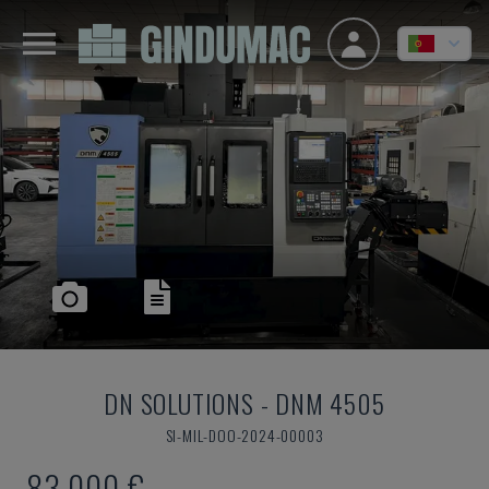
DN SOLUTIONS
-
DNM 4505
SI-MIL-DOO-2024-00003
83.000 €