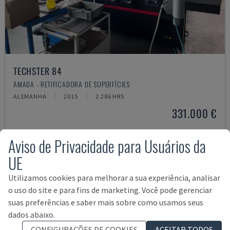
TECHSTER 84
AMADA - RETIFICADORA DE SUPERFÍCIES
ALEMANHA
2015
2.286 HRS
331.000 €
Aviso de Privacidade para Usuários da
UE
Utilizamos cookies para melhorar a sua experiência, analisar
o uso do site e para fins de marketing. Você pode gerenciar
suas preferências e saber mais sobre como usamos seus
dados abaixo.
CONFIGURAÇÕES DE COOKIES
ACEITAR TODOS