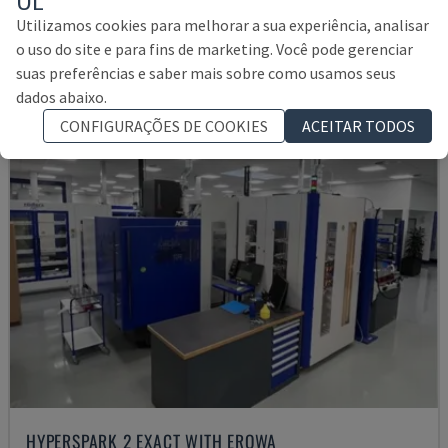
35.000 €
Utilizamos cookies para melhorar a sua experiência, analisar
o uso do site e para fins de marketing. Você pode gerenciar
suas preferências e saber mais sobre como usamos seus
dados abaixo.
CONFIGURAÇÕES DE COOKIES
ACEITAR TODOS
HYPERSPARK 2 EXACT WITH EROWA