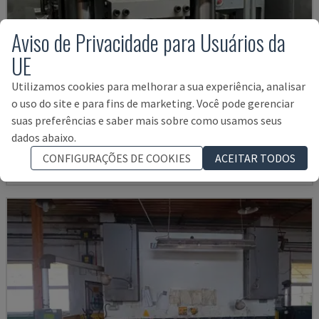
Aviso de Privacidade para Usuários da
UE
Utilizamos cookies para melhorar a sua experiência, analisar
VSP 350
o uso do site e para fins de marketing. Você pode gerenciar
WINTER - PRENSA HIDRÁULICA
suas preferências e saber mais sobre como usamos seus
ALEMANHA
2015
20.652 HRS
dados abaixo.
17.000 €
CONFIGURAÇÕES DE COOKIES
ACEITAR TODOS