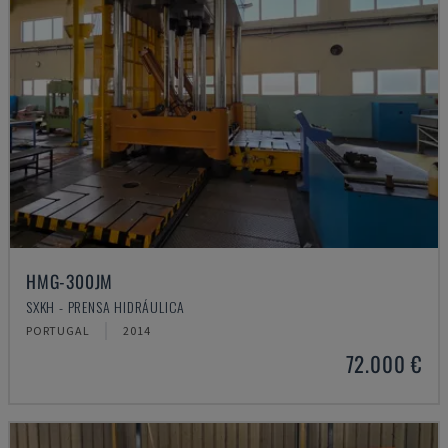
HMG-300JM
SXKH - PRENSA HIDRÁULICA
PORTUGAL
2014
72.000 €