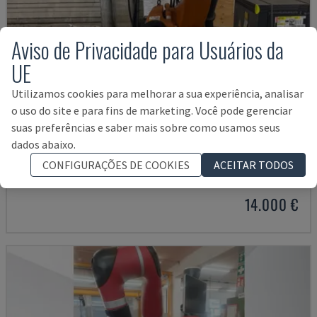
Aviso de Privacidade para Usuários da
UE
Utilizamos cookies para melhorar a sua experiência, analisar
o uso do site e para fins de marketing. Você pode gerenciar
suas preferências e saber mais sobre como usamos seus
KR 210 R2700 EXTRA
dados abaixo.
KUKA - BRAÇO DO ROBÔ
CONFIGURAÇÕES DE COOKIES
ACEITAR TODOS
ITÁLIA
2016
14.000 €