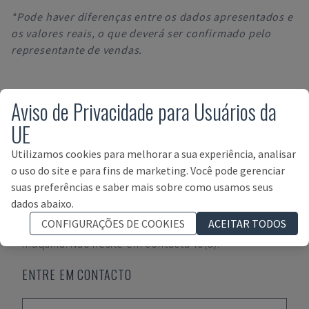
*Pode haver diferenças entre os dados apresentados e
os valores reais, o que deverá ser confirmado pelo
representante de vendas.
Aviso de Privacidade para Usuários da
UE
O SEU GESTOR DE CONTA:
José María García
Utilizamos cookies para melhorar a sua experiência, analisar
o uso do site e para fins de marketing. Você pode gerenciar
suas preferências e saber mais sobre como usamos seus
José María García
é um(a) dos(as) nossos(as)
dados abaixo.
especialistas no comércio de máquinas usadas e
CONFIGURAÇÕES DE COOKIES
ACEITAR TODOS
será o contacto direto para mais questões sobre a
máquina. Não hesite em contactá-lo(a).
ENTRE EM CONTACTO