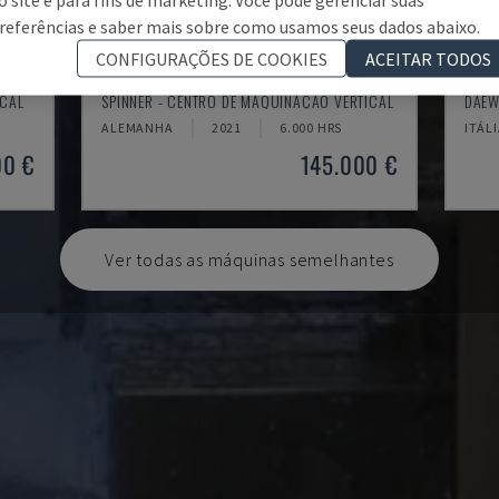
referências e saber mais sobre como usamos seus dados abaixo.
CONFIGURAÇÕES DE COOKIES
ACEITAR TODOS
U5-1530
MYN
ICAL
SPINNER - CENTRO DE MAQUINAÇÃO VERTICAL
DAEW
ALEMANHA
2021
6.000 HRS
ITÁL
00 €
145.000 €
Ver todas as máquinas semelhantes