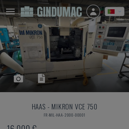
HAAS
-
MIKRON VCE 750
FR-MIL-HAA-2000-00001
16.000 €