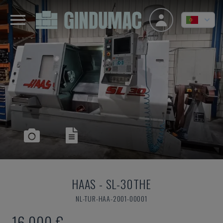
HAAS
-
SL-30THE
NL-TUR-HAA-2001-00001
16.000 €