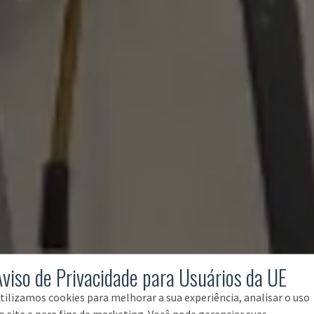
Aviso de Privacidade para Usuários da UE
tilizamos cookies para melhorar a sua experiência, analisar o uso
o site e para fins de marketing. Você pode gerenciar suas