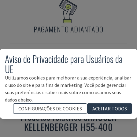
PAGAMENTO ADIANTADO
Aviso de Privacidade para Usuários da
UE
Utilizamos cookies para melhorar a sua experiência, analisar
FINANCIAMENTO DE ACTIVOS
o uso do site e para fins de marketing. Você pode gerenciar
suas preferências e saber mais sobre como usamos seus
dados abaixo.
CONFIGURAÇÕES DE COOKIES
ACEITAR TODOS
Produtos relativos a
HAUSER
KELLENBERGER H55-400