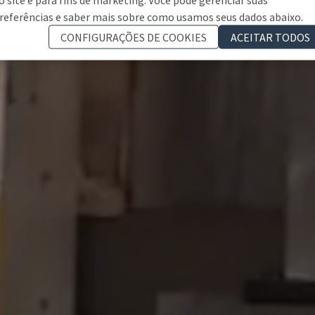
referências e saber mais sobre como usamos seus dados abaixo.
CONFIGURAÇÕES DE COOKIES
ACEITAR TODOS