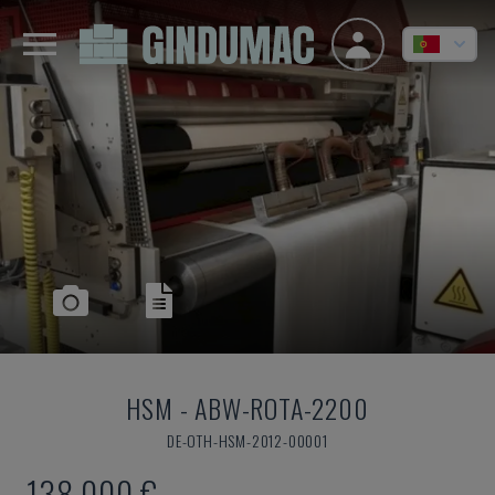
HSM
-
ABW-ROTA-2200
DE-OTH-HSM-2012-00001
138.000 €