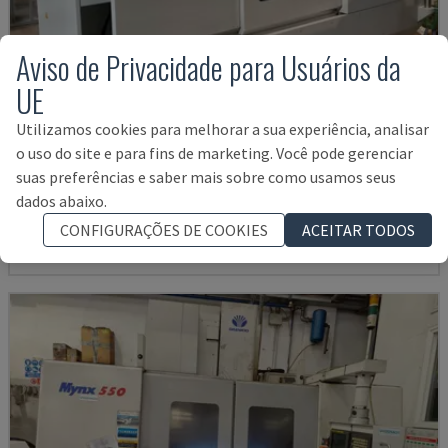
Aviso de Privacidade para Usuários da
UE
Utilizamos cookies para melhorar a sua experiência, analisar
U5-1530
o uso do site e para fins de marketing. Você pode gerenciar
suas preferências e saber mais sobre como usamos seus
SPINNER - CENTRO DE MAQUINAÇÃO VERTICAL
dados abaixo.
ALEMANHA
2021
6.000 HRS
145.000 €
CONFIGURAÇÕES DE COOKIES
ACEITAR TODOS