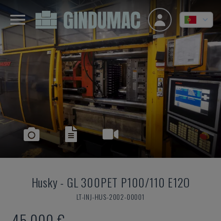
Husky
-
GL 300PET P100/110 E12O
LT-INJ-HUS-2002-00001
45.000 €