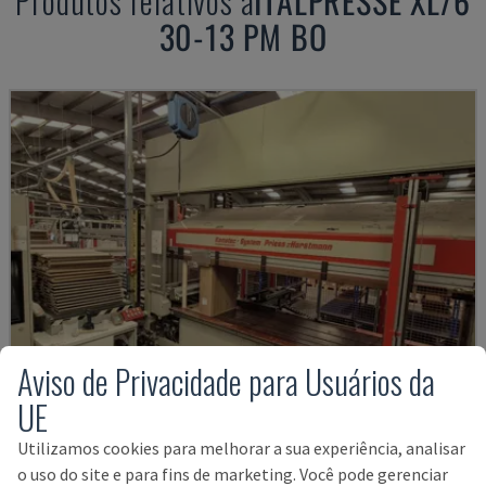
Produtos relativos a
ITALPRESSE
XL/6
30-13 PM BO
Aviso de Privacidade para Usuários da
UE
Utilizamos cookies para melhorar a sua experiência, analisar
KP-5-CNC
o uso do site e para fins de marketing. Você pode gerenciar