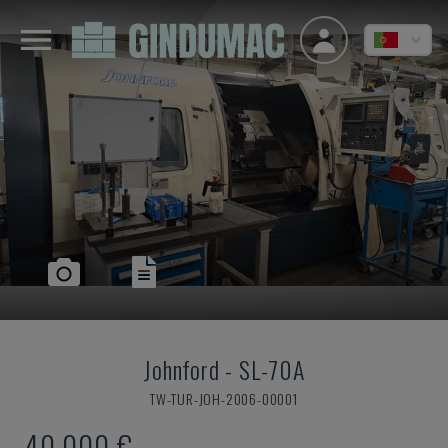
Johnford
-
SL-70A
TW-TUR-JOH-2006-00001
40.000 €