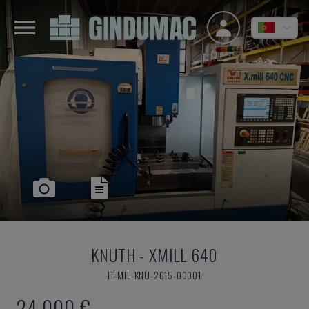
KNUTH
-
XMILL 640
IT-MIL-KNU-2015-00001
24.000 €