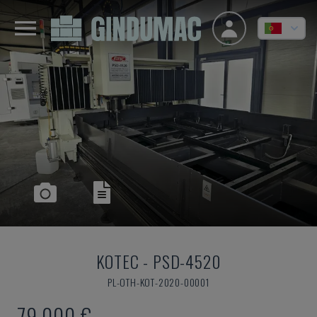
KOTEC
-
PSD-4520
PL-OTH-KOT-2020-00001
79.000 €