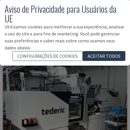
Aviso de Privacidade para Usuários da
UE
MA900ІІ
Utilizamos cookies para melhorar a sua experiência, analisar
HAITIAN - MÁQUINA DE MOLDAGEM POR INJEÇÃO HIDRÁULICA
o uso do site e para fins de marketing. Você pode gerenciar
BULGÁRIA
2023
suas preferências e saber mais sobre como usamos seus
19.000 €
dados abaixo.
CONFIGURAÇÕES DE COOKIES
ACEITAR TODOS