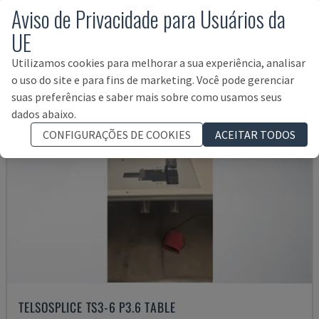
40.000 €
Aviso de Privacidade para Usuários da
UE
Utilizamos cookies para melhorar a sua experiência, analisar
o uso do site e para fins de marketing. Você pode gerenciar
suas preferências e saber mais sobre como usamos seus
dados abaixo.
CONFIGURAÇÕES DE COOKIES
ACEITAR TODOS
TELSOSPLICE TS3-6 P3.6 TABLE