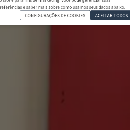
referências e saber mais sobre como usamos seus dados abaixo.
CONFIGURAÇÕES DE COOKIES
ACEITAR TODOS