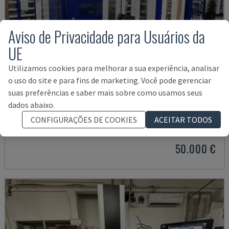
Aviso de Privacidade para Usuários da
UE
Utilizamos cookies para melhorar a sua experiência, analisar
o uso do site e para fins de marketing. Você pode gerenciar
suas preferências e saber mais sobre como usamos seus
dados abaixo.
HYPERSPARK 2 EXACT WITH EROWA
AGIE - MÁQUINA DE ELETROEROSÃO
CONFIGURAÇÕES DE COOKIES
ACEITAR TODOS
DINAMARCA
2005
50.000 €