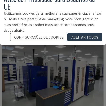
FORM 30
UE
AGIECHARMILLES - MÁQUINA DE ELETROEROSÃO
Utilizamos cookies para melhorar a sua experiência, analisar
HUNGRIA
2015
o uso do site e para fins de marketing. Você pode gerenciar
35.000 €
suas preferências e saber mais sobre como usamos seus
dados abaixo.
CONFIGURAÇÕES DE COOKIES
ACEITAR TODOS