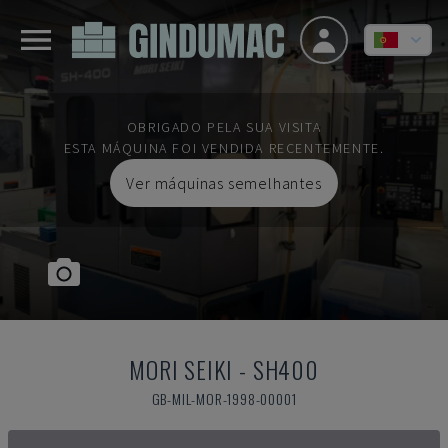
OBRIGADO PELA SUA VISITA
ESTA MÁQUINA FOI VENDIDA RECENTEMENTE.
Ver máquinas semelhantes
MORI SEIKI
-
SH400
GB-MIL-MOR-1998-00001