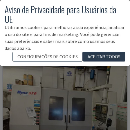
Aviso de Privacidade para Usuários da
UE
U5-1530
Utilizamos cookies para melhorar a sua experiência, analisar
SPINNER - CENTRO DE MAQUINAÇÃO VERTICAL
o uso do site e para fins de marketing. Você pode gerenciar
ALEMANHA
2021
6.000 HRS
suas preferências e saber mais sobre como usamos seus
145.000 €
dados abaixo.
CONFIGURAÇÕES DE COOKIES
ACEITAR TODOS