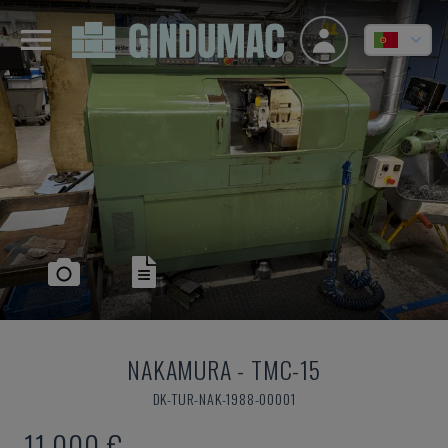
NAKAMURA
-
TMC-15
DK-TUR-NAK-1988-00001
11.000 €