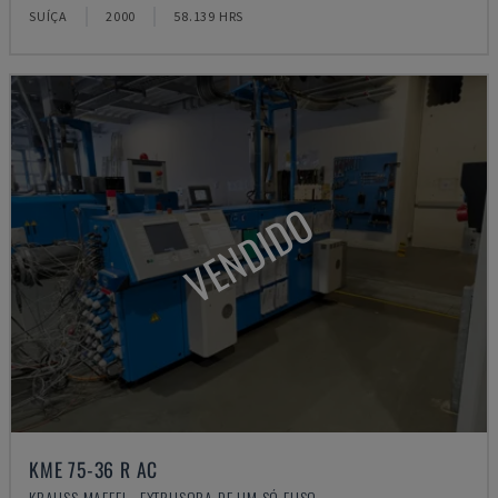
SUÍÇA
2000
58.139 HRS
VENDIDO
KME 75-36 R AC
KRAUSS MAFFEI - EXTRUSORA DE UM SÓ FUSO