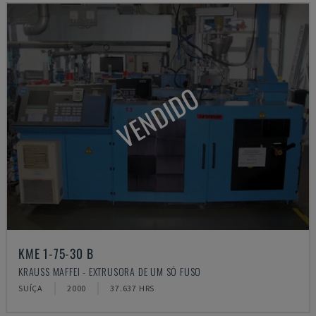
VENDIDO
KME 1-75-30 B
KRAUSS MAFFEI - EXTRUSORA DE UM SÓ FUSO
SUÍÇA
2000
37.637 HRS