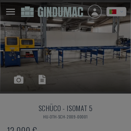
SCHÜCO
-
ISOMAT 5
HU-OTH-SCH-2009-00001
12.000 €