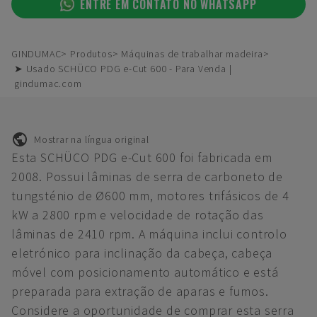
ENTRE EM CONTATO NO WHATSAPP
GINDUMAC
Produtos
Máquinas de trabalhar madeira
➤ Usado SCHÜCO PDG e-Cut 600 - Para Venda |
gindumac.com
Mostrar na língua original
Esta SCHÜCO PDG e-Cut 600 foi fabricada em
2008. Possui lâminas de serra de carboneto de
tungsténio de Ø600 mm, motores trifásicos de 4
kW a 2800 rpm e velocidade de rotação das
lâminas de 2410 rpm. A máquina inclui controlo
eletrónico para inclinação da cabeça, cabeça
móvel com posicionamento automático e está
preparada para extração de aparas e fumos.
Considere a oportunidade de comprar esta serra