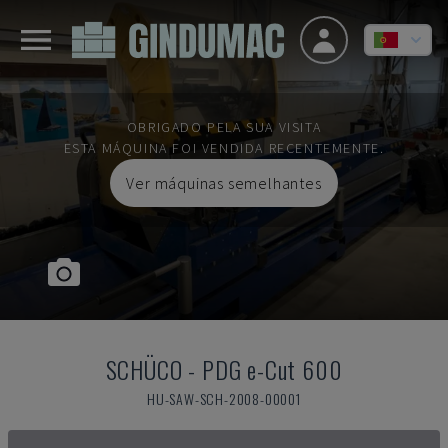
OBRIGADO PELA SUA VISITA
ESTA MÁQUINA FOI VENDIDA RECENTEMENTE.
Ver máquinas semelhantes
SCHÜCO
-
PDG e-Cut 600
HU-SAW-SCH-2008-00001