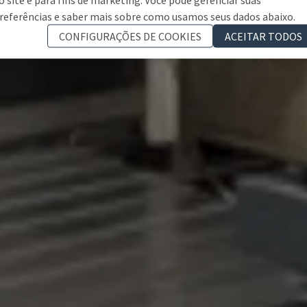
referências e saber mais sobre como usamos seus dados abaixo.
CONFIGURAÇÕES DE COOKIES
ACEITAR TODOS