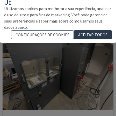
UE
ALEMANHA
2023
4.159 HRS
Utilizamos cookies para melhorar a sua experiência, analisar
105.000 €
o uso do site e para fins de marketing. Você pode gerenciar
suas preferências e saber mais sobre como usamos seus
dados abaixo.
CONFIGURAÇÕES DE COOKIES
ACEITAR TODOS