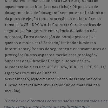
Dispositivo de manuseamento (CAN Bus)/ Banda de
aquecimento do bico (apenas ficha)/ Dispositivo de
dosagem (sinal de "dosagem" sem potencial)/ Monitor
da placa de ejeção (para proteção do molde)/ Acesso
remoto: WC5 - DPG World Connect/ Caraterísticas de
segurança: Paragem de emergência do lado do não
operador/ Força de vedação do bocal apenas ativa
quando o molde está fechado/ Indicador luminoso
intermitente/ Portas de segurança e encravamentos de
proteção/ Outros aspectos mecânicos/instalação/
Suportes antivibração/ Design europeu básico/
Alimentação eléctrica: 400V ±10%, 3Ph + N + PE, 50 Hz/
Ligações comuns da linha de
acionamento/aquecimento/ Fecho da tremonha com
função de esvaziamento (tremonha de material não
incluída)
*Pode haver diferenças entre os dados apresentados e os
valores reais, o que deverá ser confirmado pelo