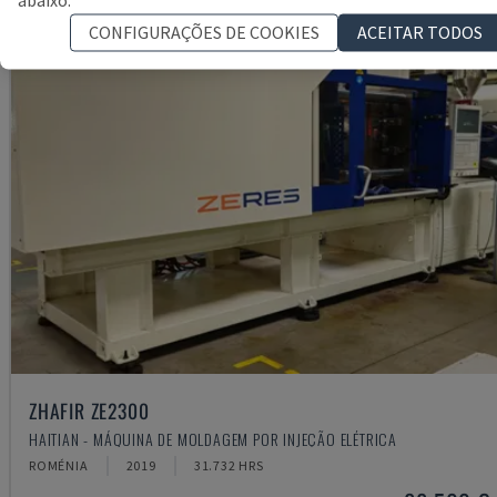
abaixo.
CONFIGURAÇÕES DE COOKIES
ACEITAR TODOS
ZHAFIR ZE2300
HAITIAN - MÁQUINA DE MOLDAGEM POR INJEÇÃO ELÉTRICA
ROMÉNIA
2019
31.732 HRS