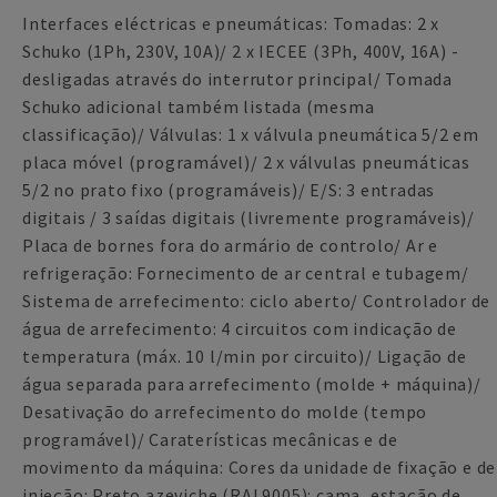
Interfaces eléctricas e pneumáticas: Tomadas: 2 x
Schuko (1Ph, 230V, 10A)/ 2 x IECEE (3Ph, 400V, 16A) -
desligadas através do interrutor principal/ Tomada
Schuko adicional também listada (mesma
classificação)/ Válvulas: 1 x válvula pneumática 5/2 em
placa móvel (programável)/ 2 x válvulas pneumáticas
5/2 no prato fixo (programáveis)/ E/S: 3 entradas
digitais / 3 saídas digitais (livremente programáveis)/
Placa de bornes fora do armário de controlo/ Ar e
refrigeração: Fornecimento de ar central e tubagem/
Sistema de arrefecimento: ciclo aberto/ Controlador de
água de arrefecimento: 4 circuitos com indicação de
temperatura (máx. 10 l/min por circuito)/ Ligação de
água separada para arrefecimento (molde + máquina)/
Desativação do arrefecimento do molde (tempo
programável)/ Caraterísticas mecânicas e de
movimento da máquina: Cores da unidade de fixação e de
injeção: Preto azeviche (RAL9005): cama, estação de