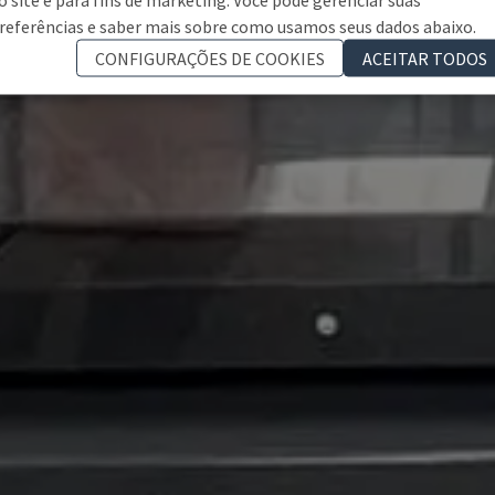
referências e saber mais sobre como usamos seus dados abaixo.
CONFIGURAÇÕES DE COOKIES
ACEITAR TODOS