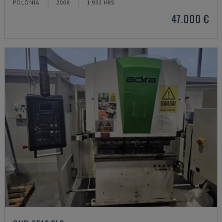
POLÓNIA
2008
1.932 HRS
47.000 €