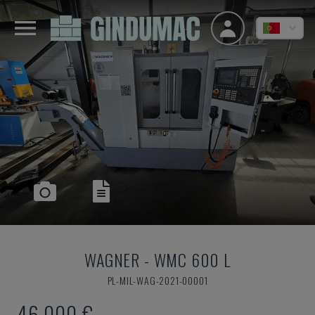
WAGNER
-
WMC 600 L
PL-MIL-WAG-2021-00001
46.000 €