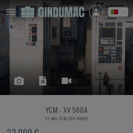
YCM
-
XV 560A
CZ-MIL-YCM-2011-00001
23.000 €