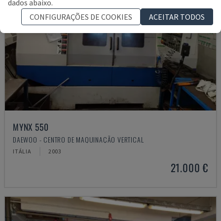
dados abaixo.
CONFIGURAÇÕES DE COOKIES
ACEITAR TODOS
MYNX 550
DAEWOO - CENTRO DE MAQUINAÇÃO VERTICAL
ITÁLIA
2003
21.000 €